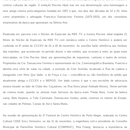
centros culturais da região. A exibição Recreio Ideal traz em sua denominação uma homenagem a
este antigo cinema porto-alegrense fundado em 1907 e que, nos idos das décadas de 10 e 20, tinha
como proprietário o advogado Francisco Damasceno Ferreira (1875-1953), um dos visionários
empresários da época que apostaram na Sétima Arte.
Realizada em parceria com o Núcleo de Especiais da RBS TV, a mostra Recreio Ideal engloba 21
filmes do Núcleo de Especiais da RBS TV com temática sobre o Centro Histórico e poderá ser
conferida no 4º andar do CCCEV de 24 a 28 de novembro. As sessões farão referência aos horários
das matinées, que aconteciam no período diurno, e das soirées, que ocorriam à noite, as quais eram
intercaladas, no Cine Recreio Ideal, por apresentações de orquestras, cantores e teatro de revista.
Proprietário da Cia. Damasceno Ferreira e representante da Cia. Cinematográfica Brasileira, Francisco
detinha uma série de salas na cidade, a exemplo do Cine Avenida, localizado à Rua da Ladeira e
inaugurado com filme Quo Vadis, e do Força e Luz – coincidência ou não homônimo do prédio que
atualmente abriga o CCCEV e o MERGS. Um dado curioso é que o seu escritório de advocacia
estava situado ao lado do Clube dos Caçadores, na Rua Nova (atual Andrade Neves). Neste período
de cinema mudo, quando os artistas mais famosos da época eram Theda Bara, ícone da beleza
vamp, Bela Hisperia, e Tulio Carminatti, Damasceno fundou, ainda, cinemas no interior do Estado,
nas cidades de Pelotas, Caxias do Sul e Santa Maria.
Na reunião de apresentação do 2º Festival do Centro Histórico de Porto Alegre, realizada no Centro
Cultural CEEE Erico Verissimo, no dia 11 de novembro, a engenheira civil e presidente do Conselho
Municipal do Patrimônio Histórico Cultural (COMPAHC), Rita Chang, destacou a importância da