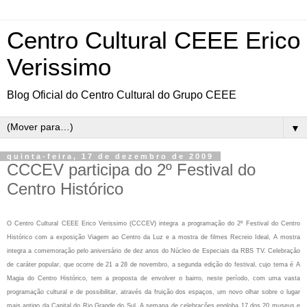
Centro Cultural CEEE Erico
Verissimo
Blog Oficial do Centro Cultural do Grupo CEEE
▼
quinta-feira, 17 de dezembro de 2009
CCCEV participa do 2º Festival do
Centro Histórico
O Centro Cultural CEEE Erico Verissimo (CCCEV) integra a programação do 2º Festival do Centro
Histórico com a exposição Viagem ao Centro da Luz e a mostra de filmes Recreio Ideal, A mostra
integra a comemoração pelo aniversário de dez anos do Núcleo de Especiais da RBS TV. Celebração
de caráter popular, que ocorre de 21 a 28 de novembro, a segunda edição do festival, cujo tema é A
Magia do Centro Histórico, tem a proposta de envolver o bairro, neste período, com uma vasta
programação cultural e de possibilitar, através da fruição dos espaços, um novo olhar sobre o lugar
mais antigo da Capital do Rio Grande do Sul. A semana de celebrações engloba 17 dos 20 museus e