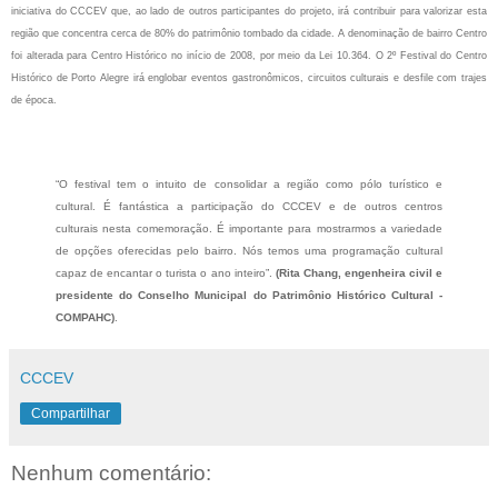
iniciativa do CCCEV que, ao lado de outros participantes do projeto, irá contribuir para valorizar esta
região que concentra cerca de 80% do patrimônio tombado da cidade. A denominação de bairro Centro
foi alterada para Centro Histórico no início de 2008, por meio da Lei 10.364. O 2º Festival do Centro
Histórico de Porto Alegre irá englobar eventos gastronômicos, circuitos culturais e desfile com trajes
de época.
“O festival tem o intuito de consolidar a região como pólo turístico e
cultural. É fantástica a participação do CCCEV e de outros centros
culturais nesta comemoração. É importante para mostrarmos a variedade
de opções oferecidas pelo bairro. Nós temos uma programação cultural
capaz de encantar o turista o ano inteiro”.
(Rita Chang, engenheira civil e
presidente do Conselho Municipal do Patrimônio Histórico Cultural -
COMPAHC)
.
CCCEV
Compartilhar
Nenhum comentário: